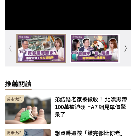
推薦閱讀
弟結婚老家被徵收！ 北漂男帶
房市快訊
100萬被迫硬上A7 網見單價驚
呆了
想買房遭酸「繳完都比你老」
房市快訊