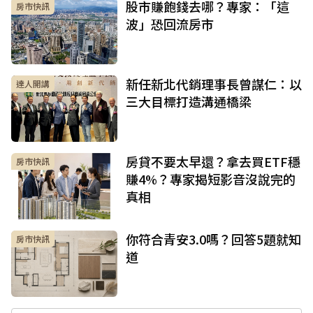
股市賺飽錢去哪？專家：「這
房市快訊
波」恐回流房市
新任新北代銷理事長曾謀仁：以
達人開講
三大目標打造溝通橋梁
房貸不要太早還？拿去買ETF穩
房市快訊
賺4%？專家揭短影音沒說完的
真相
你符合青安3.0嗎？回答5題就知
房市快訊
道