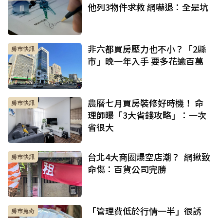
他列3物件求救 網嚇退：全是坑
非六都買房壓力也不小？「2縣
房市快訊
市」晚一年入手 要多花逾百萬
農曆七月買房裝修好時機！ 命
房市快訊
理師曝「3大省錢攻略」：一次
省很大
台北4大商圈爆空店潮？ 網揪致
房市快訊
命傷：百貨公司完勝
「管理費低於行情一半」很誘
房市蒐奇