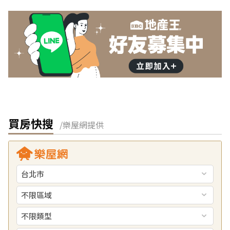
買房快搜
/樂屋網提供