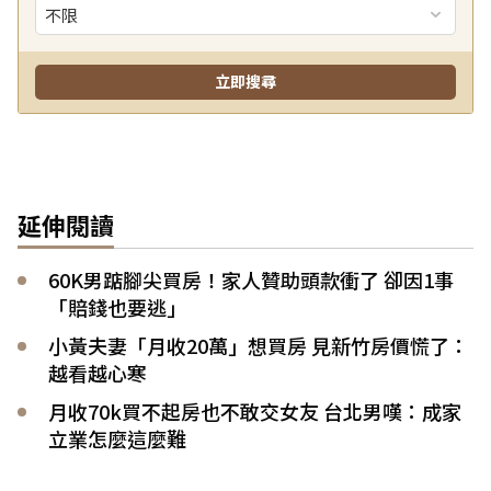
延伸閱讀
60K男踮腳尖買房！家人贊助頭款衝了 卻因1事
「賠錢也要逃」
小黃夫妻「月收20萬」想買房 見新竹房價慌了：
越看越心寒
月收70k買不起房也不敢交女友 台北男嘆：成家
立業怎麼這麼難