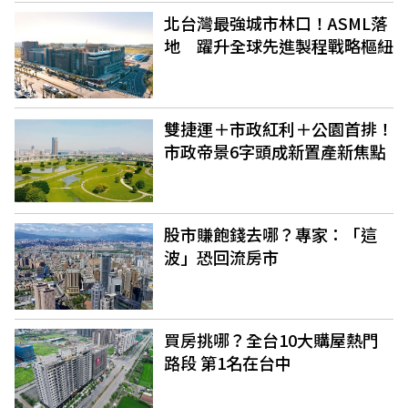
北台灣最強城市林口！ASML落
地 躍升全球先進製程戰略樞紐
雙捷運＋市政紅利＋公園首排！
市政帝景6字頭成新置產新焦點
股市賺飽錢去哪？專家：「這
波」恐回流房市
買房挑哪？全台10大購屋熱門
路段 第1名在台中