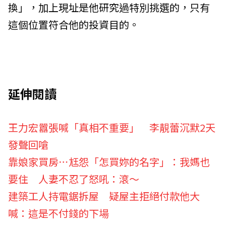
換」，加上現址是他研究過特別挑選的，只有
這個位置符合他的投資目的。
延伸閱讀
王力宏囂張喊「真相不重要」 李靚蕾沉默2天
發聲回嗆
靠娘家買房⋯尪怨「怎買妳的名字」：我媽也
要住 人妻不忍了怒吼：滾～
建築工人持電鋸拆屋 疑屋主拒絕付款他大
喊：這是不付錢的下場