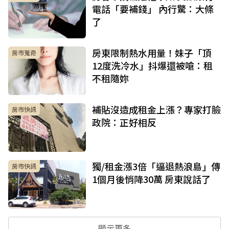
電話「要補錢」 內行驚：大條
了
房東限制熱水用量！妹子「頂
房市蒐奇
12度洗冷水」抖爆還被嗆：租
不租隨妳
補貼沒造成租金上漲？專家打臉
房市快訊
政院：正好相反
獨/租金漲3倍「逼退熱浪島」傳
房市快訊
1個月後悄降30萬 房東說話了
顯示更多