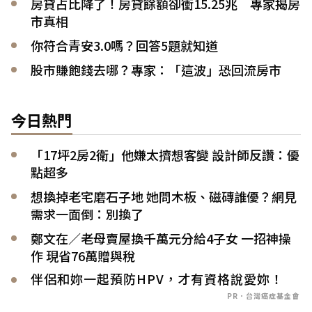
房貸占比降了！房貸餘額卻衝15.25兆 專家揭房
市真相
你符合青安3.0嗎？回答5題就知道
股市賺飽錢去哪？專家：「這波」恐回流房市
今日熱門
「17坪2房2衛」他嫌太擠想客變 設計師反讚：優
點超多
想換掉老宅磨石子地 她問木板、磁磚誰優？網見
需求一面倒：別換了
鄭文在／老母賣屋換千萬元分給4子女 一招神操
作 現省76萬贈與稅
伴侶和妳一起預防HPV，才有資格說愛妳！
PR．台灣癌症基金會