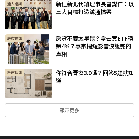
新任新北代銷理事長曾謀仁：以
達人開講
三大目標打造溝通橋梁
房貸不要太早還？拿去買ETF穩
房市快訊
賺4%？專家揭短影音沒說完的
真相
你符合青安3.0嗎？回答5題就知
房市快訊
道
顯示更多