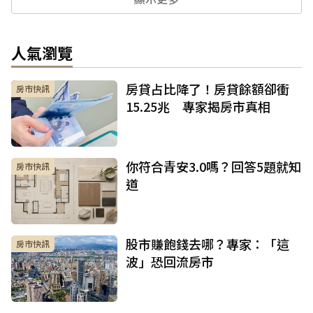
人氣瀏覽
房貸占比降了！房貸餘額卻衝
房市快訊
15.25兆 專家揭房市真相
你符合青安3.0嗎？回答5題就知
房市快訊
道
股市賺飽錢去哪？專家：「這
房市快訊
波」恐回流房市