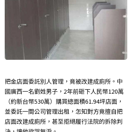
把金店面委託別人管理，竟被改建成廁所。中
國廣西一名劉姓男子，2年前砸下人民幣120萬
（約新台幣530萬）購買總面積61.94坪店面，
並委託一間公司管理出租，怎知對方竟擅自把
店面改建成廁所，甚至拒絕履行法院的拆除判
決，讓他欲哭無淚。