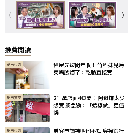
推薦閱讀
租屋先被問年收！ 竹科妹見房
房市快訊
東嘴臉煩了：乾脆直接買
2千萬店面租3萬！ 阿母嫌太少
房市蒐奇
想賣 網急勸：「這樣做」更值
錢
房客申請補貼他不知 突接銀行
房市快訊