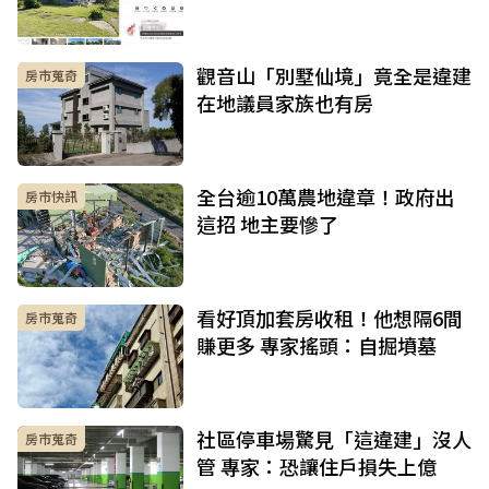
觀音山「別墅仙境」竟全是違建
房市蒐奇
在地議員家族也有房
全台逾10萬農地違章！政府出
房市快訊
這招 地主要慘了
看好頂加套房收租！他想隔6間
房市蒐奇
賺更多 專家搖頭：自掘墳墓
社區停車場驚見「這違建」沒人
房市蒐奇
管 專家：恐讓住戶損失上億