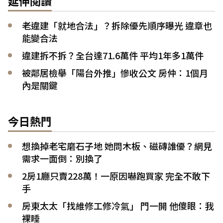
延伸閱讀
老違建「就地合法」？拆除優先順序曝光 違章也
能變合法
違建拆不拆？全台達71.6萬件 平均1年多1萬件
被鄰居檢舉「陽台外推」慘收公文 房仲：1個月
內是關鍵
今日熱門
想換掉老宅磨石子地 她問木板、磁磚誰優？網見
需求一面倒：別換了
2房1廳只賣228萬！一原因嚇跑買家 完全不敢下
手
房東太太「找維修工修冷氣」 門一開 他傻眼：我
裸睡