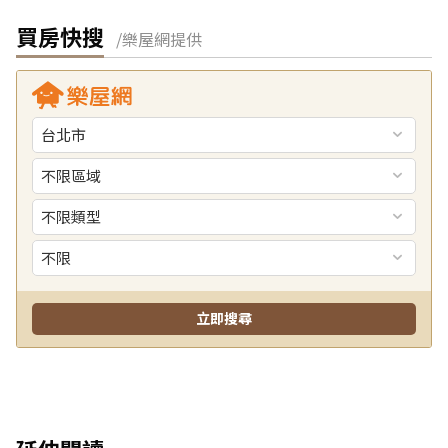
買房快搜
/樂屋網提供