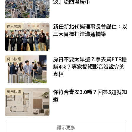
波」恐回流房市
新任新北代銷理事長曾謀仁：以
達人開講
三大目標打造溝通橋梁
房貸不要太早還？拿去買ETF穩
房市快訊
賺4%？專家揭短影音沒說完的
真相
你符合青安3.0嗎？回答5題就知
房市快訊
道
顯示更多