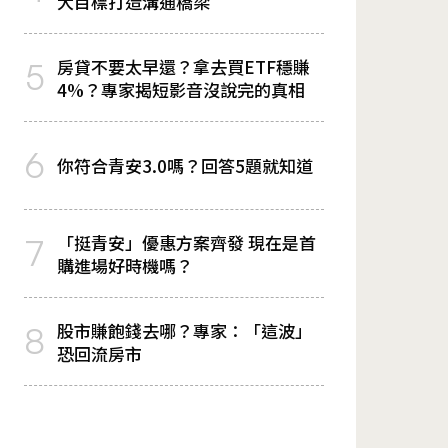
大目標打造溝通橋梁
房貸不要太早還？拿去買ETF穩賺
5
4%？專家揭短影音沒說完的真相
6
你符合青安3.0嗎？回答5題就知道
「挺青安」優惠方案齊發 現在是首
7
購進場好時機嗎？
股市賺飽錢去哪？專家：「這波」
8
恐回流房市