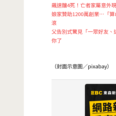
飆速釀4死！亡者家屬意外
娘家贊助1200萬創業⋯「
滾
父告別式驚見「一眾好友、
你了
（封面示意圖／pixabay）