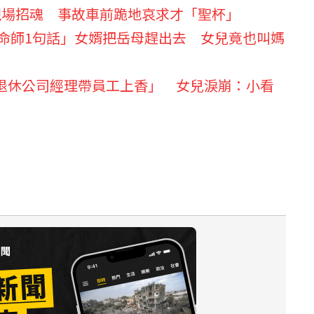
現場招魂 事故車前跪地哀求才「聖杯」
算命師1句話」女婿把岳母趕出去 女兒竟也叫媽
退休公司經理帶員工上香」 女兒淚崩：小看