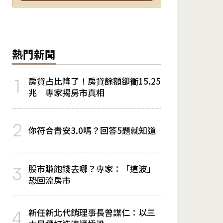
熱門新聞
房貸占比降了！房貸餘額卻衝15.25
1
兆 專家揭房市真相
2
你符合青安3.0嗎？回答5題就知道
股市賺飽錢去哪？專家：「這波」
3
恐回流房市
新任新北代銷理事長曾謀仁：以三
4