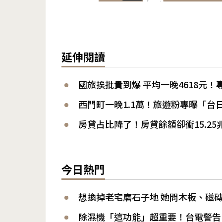
延伸閱讀
國旅挨批貴到爆 平均一晚4618元
西門町一晚1.1萬！旅遊粉專曝「台
房貸占比降了！房貸餘額卻衝15.2
今日熱門
想換掉老宅磨石子地 她問木板、磁
除濕機「這功能」超重要！台電警告