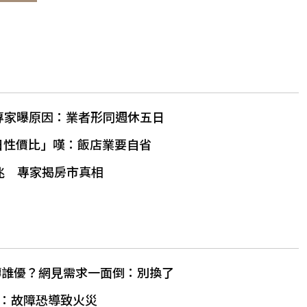
！專家曝原因：業者形同週休五日
日性價比」嘆：飯店業要自省
5兆 專家揭房市真相
磚誰優？網見需求一面倒：別換了
：故障恐導致火災