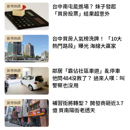
台中南屯能進場？ 妹子發起
房市快訊
「買房投票」結果超意外
台中買房人氣榜洗牌！ 「10大
房市快訊
熱門路段」曝光 海線大贏家
鄰居「霸佔社區車道」亂停車
房市快訊
他問484沒救了？ 過來人嘆：叫
警察也沒用
補習街將轉型？ 開發商砸近3.7
房市快訊
億 買南陽街老透天