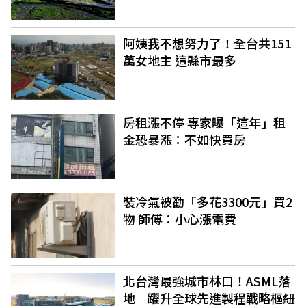
阿姨我不想努力了！全台共151
萬女地主 這縣市最多
房租漲不停 專家曝「這年」租
金恐暴漲：不如快買房
裝冷氣被勸「多花3300元」買2
物 師傅：小心漲電費
北台灣最強城市林口！ASML落
地 躍升全球先進製程戰略樞紐