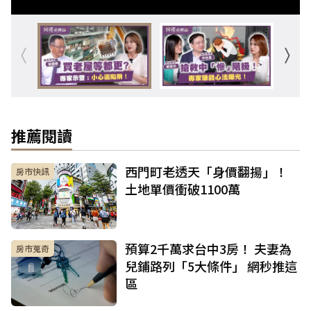
推薦閱讀
西門町老透天「身價翻揚」！
房市快訊
土地單價衝破1100萬
預算2千萬求台中3房！ 夫妻為
房市蒐奇
兒鋪路列「5大條件」 網秒推這
區