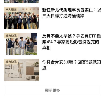
新任新北代銷理事長曾謀仁：以
達人開講
三大目標打造溝通橋梁
房貸不要太早還？拿去買ETF穩
房市快訊
賺4%？專家揭短影音沒說完的
真相
你符合青安3.0嗎？回答5題就知
房市快訊
道
顯示更多