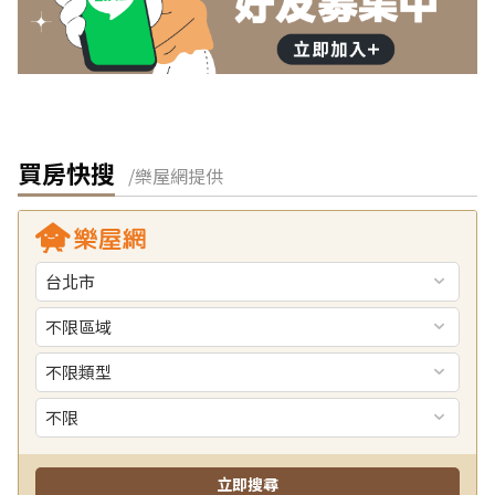
買房快搜
/樂屋網提供