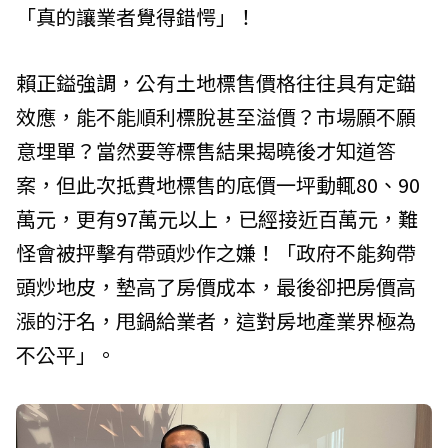
「真的讓業者覺得錯愕」！
賴正鎰強調，公有土地標售價格往往具有定錨
效應，能不能順利標脫甚至溢價？市場願不願
意埋單？當然要等標售結果揭曉後才知道答
案，但此次抵費地標售的底價一坪動輒80、90
萬元，更有97萬元以上，已經接近百萬元，難
怪會被抨擊有帶頭炒作之嫌！「政府不能夠帶
頭炒地皮，墊高了房價成本，最後卻把房價高
漲的汙名，甩鍋給業者，這對房地產業界極為
不公平」。