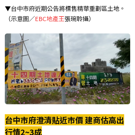
▼台中市府近期公告將標售精華重劃區土地。
（示意圖／
EBC地產王
張琬聆攝）
台中市府澄清貼近市價 建商估高出
行情2~3成