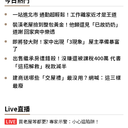
一站進北市 通勤超輕鬆！工作離家近才是王道
裝潢老屋撿到整包黃金！他歸還見「已故奶奶」
道謝 回家爽中樂透
即將發大財！家中出現「3現象」 屋主準備暴富
了
出售繼承房遭錯殺！沒賺還被課稅400萬 代書
「這招解救」稅款減半
建商送哪些「交屋禮」最沒用？網喊：這三樣
最廢
Live直播
買老屋等都更? 專家示警：小心這陷阱！