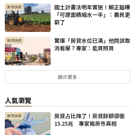
國土計畫法明年實施！賴正鎰曝
房市快訊
「可建面積縮水一半」：農民更
窮了
驚爆「房貸水位已滿」他問該取
房市快訊
消看屋？專家：能買照買
顯示更多
人氣瀏覽
房貸占比降了！房貸餘額卻衝
房市快訊
15.25兆 專家揭房市真相