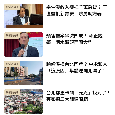
學生沒收入卻扛千萬房貸？ 王
房市快訊
世堅批新青安：炒房助燃器
預售推案驟減四成！ 賴正鎰
房市快訊
籲：讓水龍頭再開大些
跨條溪換台北門牌？ 中永和人
房市快訊
「這原因」集體逆向北漂了！
台北都更卡關「元兇」找到了！
房市快訊
專家揭三大關鍵問題