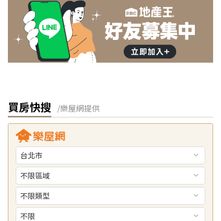
買房快搜
/樂屋網提供