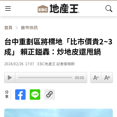
首頁
房市快訊
台中重劃區將標地「比市價貴2~3
成」 賴正鎰轟：炒地皮還甩鍋
2024/02/26
17:07
EBC地產王 記者張琬聆
00:00
分享