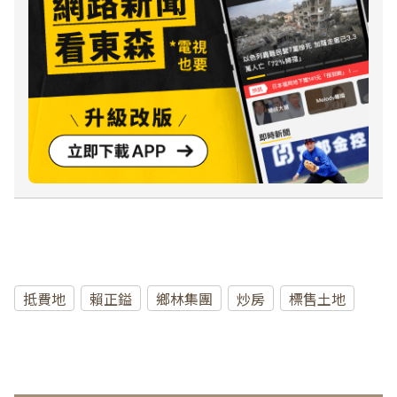
抵費地
賴正鎰
鄉林集團
炒房
標售土地