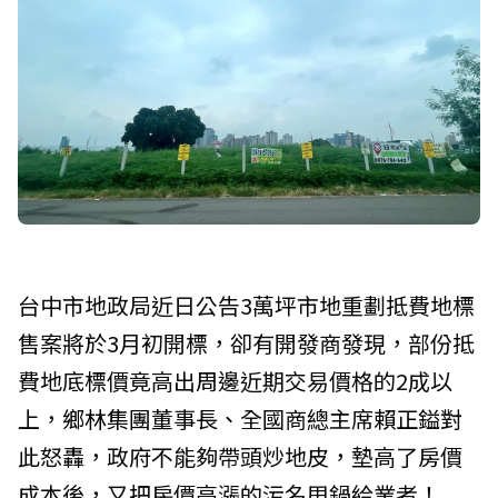
台中市地政局近日公告3萬坪市地重劃抵費地標
售案將於3月初開標，卻有開發商發現，部份抵
費地底標價竟高出周邊近期交易價格的2成以
上，
鄉林集團
董事長、全國商總主席
賴正鎰
對
此怒轟，政府不能夠帶頭炒地皮，墊高了房價
成本後，又把房價高漲的污名甩鍋給業者！