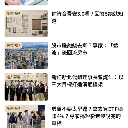
你符合青安3.0嗎？回答5題就知
房市快訊
道
股市賺飽錢去哪？專家：「這
房市快訊
波」恐回流房市
新任新北代銷理事長曾謀仁：以
達人開講
三大目標打造溝通橋梁
房貸不要太早還？拿去買ETF穩
房市快訊
賺4%？專家揭短影音沒說完的
真相