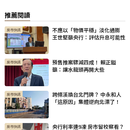
推薦閱讀
不應以「物價平穩」淡化通膨
房市快訊
王世堅籲央行：評估升息可能性
預售推案驟減四成！ 賴正鎰
房市快訊
籲：讓水龍頭再開大些
跨條溪換台北門牌？ 中永和人
房市快訊
「這原因」集體逆向北漂了！
央行利率連9凍 房市留校察看？
房市快訊