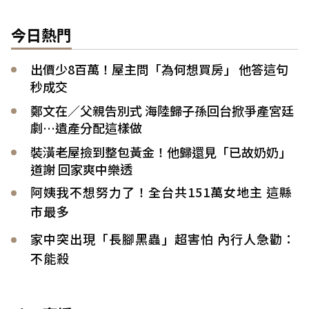
今日熱門
出價少8百萬！屋主問「為何想買房」 他答這句
秒成交
鄭文在／父親告別式 海陸歸子孫回台掀爭產宮廷
劇…遺產分配這樣做
裝潢老屋撿到整包黃金！他歸還見「已故奶奶」
道謝 回家爽中樂透
阿姨我不想努力了！全台共151萬女地主 這縣
市最多
家中突出現「長腳黑蟲」超害怕 內行人急勸：
不能殺