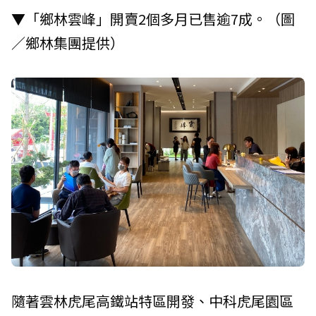
▼「鄉林雲峰」開賣2個多月已售逾7成。（圖
／鄉林集團提供）
隨著雲林虎尾高鐵站特區開發、中科虎尾園區