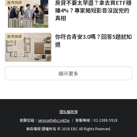
房貸不要太早還？拿去買ETF穩
房市快訊
賺4%？專家揭短影音沒說完的
真相
你符合青安3.0嗎？回答5題就知
房市快訊
道
顯示更多
隱私權政策
客服信箱：
service@ebc.net.tw
客服專線：02-2388-5918
東森電視 版權所有 © 2026 EBC All Rights Reserved.