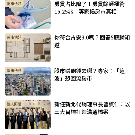
房貸占比降了！房貸餘額卻衝
房市快訊
15.25兆 專家揭房市真相
你符合青安3.0嗎？回答5題就知
房市快訊
道
股市賺飽錢去哪？專家：「這
房市快訊
波」恐回流房市
新任新北代銷理事長曾謀仁：以
達人開講
三大目標打造溝通橋梁