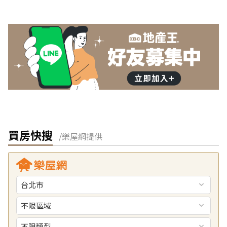
買房快搜
/樂屋網提供