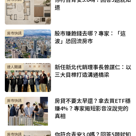
道
股市賺飽錢去哪？專家：「這
房市快訊
波」恐回流房市
新任新北代銷理事長曾謀仁：以
達人開講
三大目標打造溝通橋梁
房貸不要太早還？拿去買ETF穩
房市快訊
賺4%？專家揭短影音沒說完的
真相
你符合青安3.0嗎？回答5題就知
房市快訊