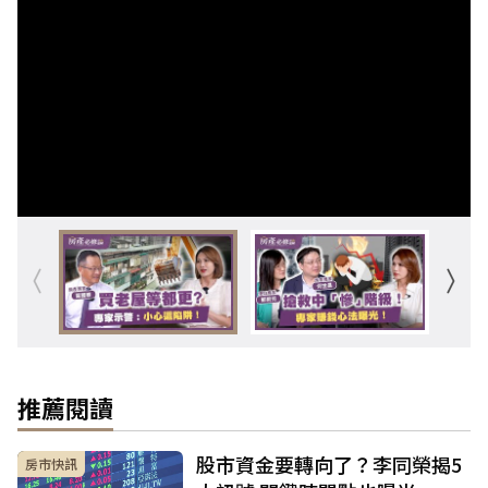
推薦閱讀
股市資金要轉向了？李同榮揭5
房市快訊