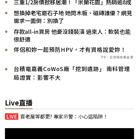
三重1/2房價掀移居潮！「米蘭花園」熱銷逾8成
想換掉老宅磨石子地 她問木板、磁磚誰優？網見
需求一面倒：別換了
存款all-in買房 他憂沒錢裝潢 過來人：軟裝也能
很舒適
伴侶和妳一起預防HPV，才有資格說愛妳！
PR．台灣癌症基金會
台積電嘉義CoWoS廠「挖到遺跡」 南科管理
局證實：影響不大
Live直播
買老屋等都更? 專家示警：小心這陷阱！