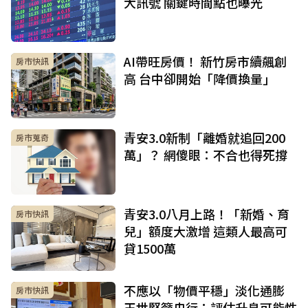
大訊號 關鍵時間點也曝光
AI帶旺房價！ 新竹房市續飆創
房市快訊
高 台中卻開始「降價換量」
青安3.0新制「離婚就追回200
房市蒐奇
萬」？ 網傻眼：不合也得死撐
青安3.0八月上路！「新婚、育
房市快訊
兒」額度大激增 這類人最高可
貸1500萬
不應以「物價平穩」淡化通膨
房市快訊
王世堅籲央行：評估升息可能性