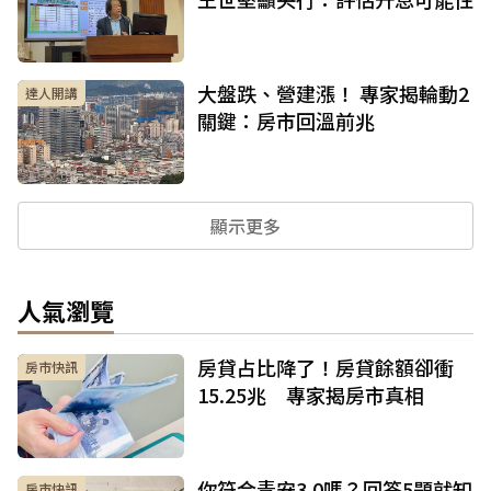
大盤跌、營建漲！ 專家揭輪動2
達人開講
關鍵：房市回溫前兆
顯示更多
人氣瀏覽
房貸占比降了！房貸餘額卻衝
房市快訊
15.25兆 專家揭房市真相
你符合青安3.0嗎？回答5題就知
房市快訊