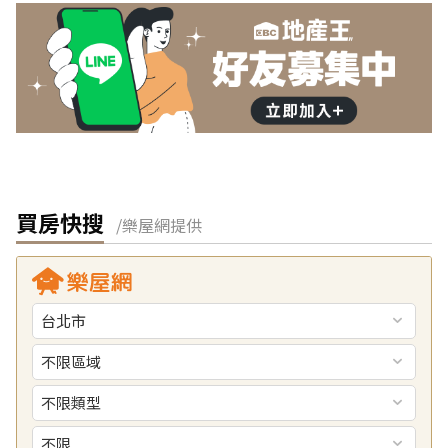
買房快搜
/樂屋網提供