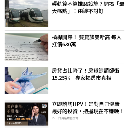
輕軌算不算嫌惡設施？網揭「最
大痛點」：兩邊不討好
槓桿開爆！ 雙貸族雙新高 每人
扛債680萬
房貸占比降了！房貸餘額卻衝
15.25兆 專家揭房市真相
立即諮詢HPV！是對自己健康
最好的投資，把握現在不嫌晚！
PR．台灣癌症基金會