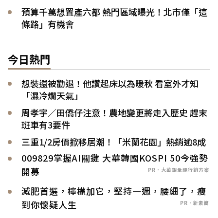
預算千萬想置產六都 熱門區域曝光！北市僅「這
條路」有機會
今日熱門
想裝還被勸退！他讚起床以為暖秋 看室外才知
「濕冷爛天氣」
周孝宇／田僑仔注意！農地變更將走入歷史 趕末
班車有3要件
三重1/2房價掀移居潮！「米蘭花園」熱銷逾8成
009829掌握AI關鍵 大華韓國KOSPI 50今強勢
開募
PR．大華銀全能行銷方案
減肥首選，檸檬加它，堅持一週，腰細了，瘦
到你懷疑人生
PR．新素簡