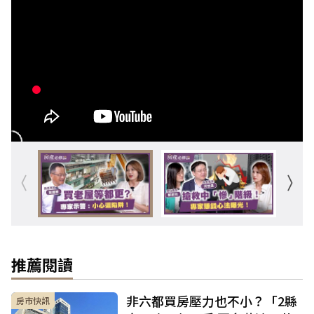
推薦閱讀
非六都買房壓力也不小？「2縣
房市快訊