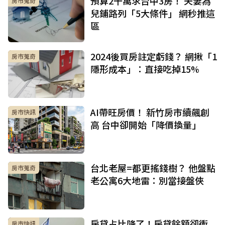
預算2千萬求台中3房！ 夫妻為
房市蒐奇
兒鋪路列「5大條件」 網秒推這
區
2024後買房註定虧錢？ 網揪「1
房市蒐奇
隱形成本」：直接吃掉15%
AI帶旺房價！ 新竹房市續飆創
房市快訊
高 台中卻開始「降價換量」
台北老屋=都更搖錢樹？ 他盤點
房市蒐奇
老公寓6大地雷：別當接盤俠
房貸占比降了！房貸餘額卻衝
房市快訊