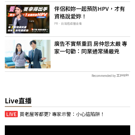
伴侶和妳一起預防HPV，才有
資格說愛妳！
PR．台灣癌症基金會
廣告不實祭重罰 房仲怨太嚴 專
家一句勸：同業通常捅最兇
Recommended by
Live直播
買老屋等都更? 專家示警：小心這陷阱！