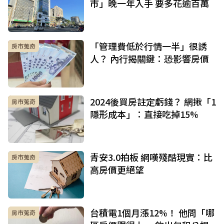
市」晚一年入手 要多花逾百萬
「管理費低於行情一半」很誘
房市蒐奇
人？ 內行揭關鍵：恐影響房價
2024後買房註定虧錢？ 網揪「1
房市蒐奇
隱形成本」：直接吃掉15%
青安3.0拍板 網嘆殘酷現實：比
房市蒐奇
高房價更絕望
台積電1個月漲12%！ 他問「哪
房市蒐奇