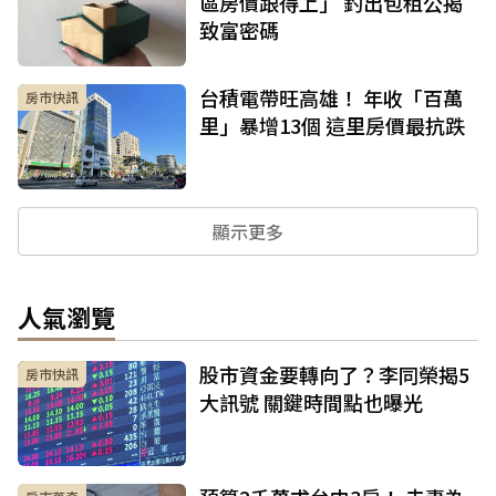
區房價跟得上」 釣出包租公揭
致富密碼
台積電帶旺高雄！ 年收「百萬
房市快訊
里」暴增13個 這里房價最抗跌
顯示更多
人氣瀏覽
股市資金要轉向了？李同榮揭5
房市快訊
大訊號 關鍵時間點也曝光