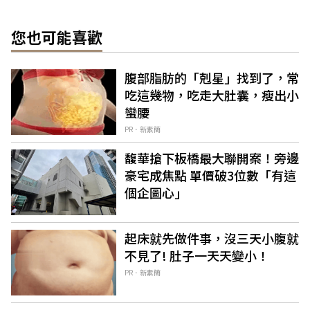
您也可能喜歡
腹部脂肪的「剋星」找到了，常
吃這幾物，吃走大肚囊，瘦出小
蠻腰
PR．新素簡
馥華搶下板橋最大聯開案！旁邊
豪宅成焦點 單價破3位數「有這
個企圖心」
起床就先做件事，沒三天小腹就
不見了! 肚子一天天變小！
PR．新素簡