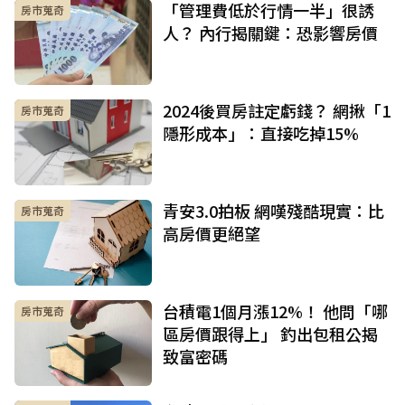
「管理費低於行情一半」很誘
房市蒐奇
人？ 內行揭關鍵：恐影響房價
2024後買房註定虧錢？ 網揪「1
房市蒐奇
隱形成本」：直接吃掉15%
青安3.0拍板 網嘆殘酷現實：比
房市蒐奇
高房價更絕望
台積電1個月漲12%！ 他問「哪
房市蒐奇
區房價跟得上」 釣出包租公揭
致富密碼