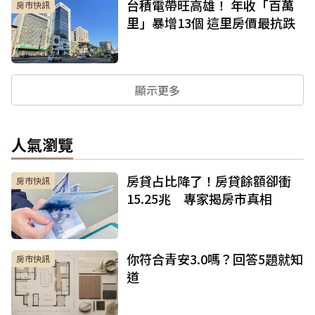
台積電帶旺高雄！ 年收「百萬
房市快訊
里」暴增13個 這里房價最抗跌
顯示更多
人氣瀏覽
房貸占比降了！房貸餘額卻衝
房市快訊
15.25兆 專家揭房市真相
你符合青安3.0嗎？回答5題就知
房市快訊
道