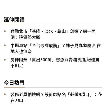
延伸閱讀
通勤北市「基隆、淡水、龜山」怎選？網一面
倒：這優勢大勝
中壢車站「全台最噁最醜」？妹子見亂象崩潰 在
地人也無奈
房仲阿姨「幫出500萬」慫恿買青埔 她拒絕遭罵
不知足
今日熱門
裝修老屋怕燒錢？設計師點名「必做9項目」：花
在刀口上