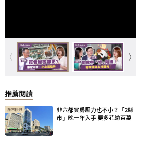
推薦閱讀
非六都買房壓力也不小？「2縣
房市快訊
市」晚一年入手 要多花逾百萬