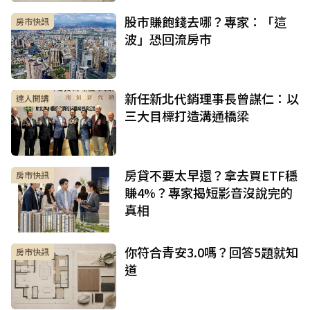
股市賺飽錢去哪？專家：「這
房市快訊
波」恐回流房市
新任新北代銷理事長曾謀仁：以
達人開講
三大目標打造溝通橋梁
房貸不要太早還？拿去買ETF穩
房市快訊
賺4%？專家揭短影音沒說完的
真相
你符合青安3.0嗎？回答5題就知
房市快訊
道