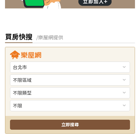
買房快搜
/樂屋網提供