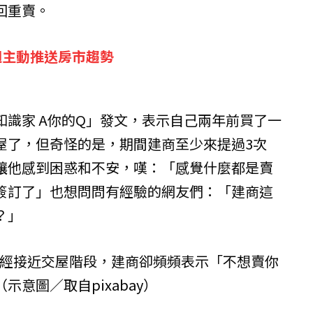
回重賣。
週主動推送房市趨勢
知識家 A你的Q」發文，表示自己兩年前買了一
屋了，但奇怪的是，期間建商至少來提過3次
讓他感到困惑和不安，嘆：「感覺什麼都是賣
簽訂了」也想問問有經驗的網友們：「建商這
？」
已經接近交屋階段，建商卻頻頻表示「不想賣你
（示意圖／取自
pixabay
）