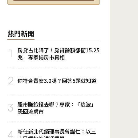
熱門新聞
房貸占比降了！房貸餘額卻衝15.25
1
兆 專家揭房市真相
2
你符合青安3.0嗎？回答5題就知道
股市賺飽錢去哪？專家：「這波」
3
恐回流房市
新任新北代銷理事長曾謀仁：以三
4