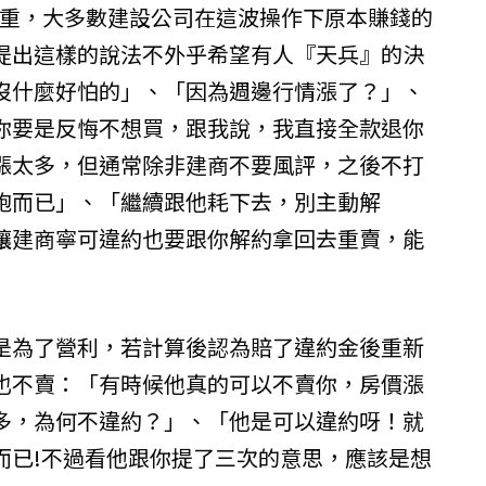
嚴重，大多數建設公司在這波操作下原本賺錢的
提出這樣的說法不外乎希望有人『天兵』的決
沒什麼好怕的」、「因為週邊行情漲了？」、
你要是反悔不想買，跟我說，我直接全款退你
漲太多，但通常除非建商不要風評，之後不打
砲而已」、「繼續跟他耗下去，別主動解
讓建商寧可違約也要跟你解約拿回去重賣，能
是為了營利，若計算後認為賠了違約金後重新
也不賣：「有時候他真的可以不賣你，房價漲
多，為何不違約？」、「他是可以違約呀！就
而已!不過看他跟你提了三次的意思，應該是想