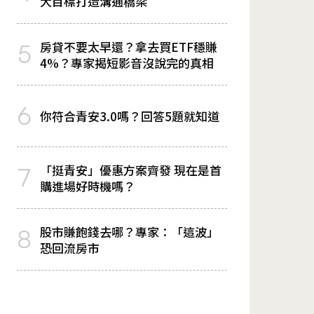
大目標打造溝通橋梁
房貸不要太早還？拿去買ETF穩賺
5
4%？專家揭短影音沒說完的真相
6
你符合青安3.0嗎？回答5題就知道
「挺青安」優惠方案齊發 現在是首
7
購進場好時機嗎？
股市賺飽錢去哪？專家：「這波」
8
恐回流房市