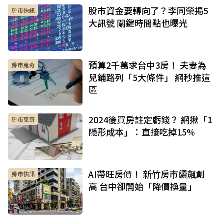
股市資金要轉向了？李同榮揭5
房市快訊
大訊號 關鍵時間點也曝光
預算2千萬求台中3房！ 夫妻為
房市蒐奇
兒鋪路列「5大條件」 網秒推這
區
2024後買房註定虧錢？ 網揪「1
房市蒐奇
隱形成本」：直接吃掉15%
AI帶旺房價！ 新竹房市續飆創
房市快訊
高 台中卻開始「降價換量」