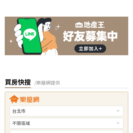
買房快搜
/樂屋網提供