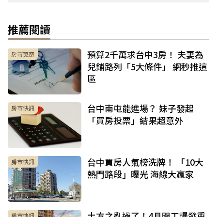
推薦閱讀
預算2千萬求台中3房！ 夫妻為
房市蒐奇
兒鋪路列「5大條件」 網秒推這
區
台中南屯能進場？ 妹子發起
房市快訊
「買房投票」結果超意外
台中買房人氣榜洗牌！ 「10大
房市快訊
熱門路段」曝光 海線大贏家
土方之亂過了！4月開工爆發重
房市快訊