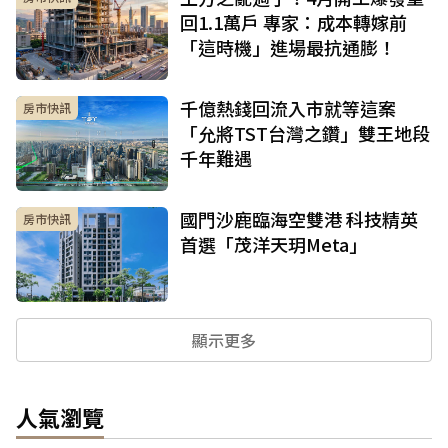
回1.1萬戶 專家：成本轉嫁前
「這時機」進場最抗通膨！
千億熱錢回流入市就等這案
房市快訊
「允將TST台灣之鑽」雙王地段
千年難遇
國門沙鹿臨海空雙港 科技精英
房市快訊
首選「茂洋天玥Meta」
顯示更多
人氣瀏覽