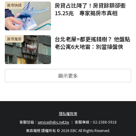
房貸占比降了！房貸餘額卻衝
房市快訊
15.25兆 專家揭房市真相
台北老屋=都更搖錢樹？ 他盤點
房市蒐奇
老公寓6大地雷：別當接盤俠
顯示更多
隱私權政策
客服信箱：
service@ebc.net.tw
客服專線：02-2388-5918
東森電視 版權所有 © 2026 EBC All Rights Reserved.