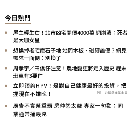
今日熱門
屋主輕生亡！北市凶宅開價4000萬 網崩潰：死者
是大咖女星
想換掉老宅磨石子地 她問木板、磁磚誰優？網見
需求一面倒：別換了
周孝宇／田僑仔注意！農地變更將走入歷史 趕末
班車有3要件
立即諮詢HPV！是對自己健康最好的投資，把
握現在不嫌晚！
PR．台灣癌症基金會
廣告不實祭重罰 房仲怨太嚴 專家一句勸：同
業通常捅最兇