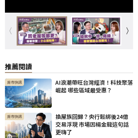
推薦閱讀
AI浪潮帶旺台灣經濟！科技聚落
房市快訊
崛起 哪些區域最受惠？
換屋族回歸？央行鬆綁後24億
房市快訊
交易浮現 市場因楊金龍這句話
更嗨了