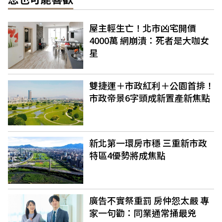
屋主輕生亡！北市凶宅開價
4000萬 網崩潰：死者是大咖女
星
雙捷運＋市政紅利＋公園首排！
市政帝景6字頭成新置產新焦點
新北第一環房市穩 三重新市政
特區4優勢將成焦點
廣告不實祭重罰 房仲怨太嚴 專
家一句勸：同業通常捅最兇