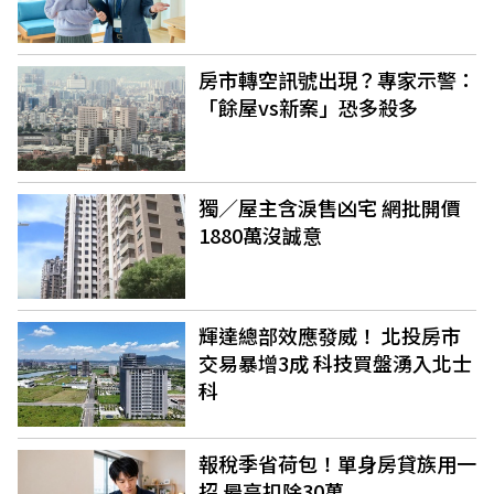
房市轉空訊號出現？專家示警：
「餘屋vs新案」恐多殺多
獨／屋主含淚售凶宅 網批開價
1880萬沒誠意
輝達總部效應發威！ 北投房市
交易暴增3成 科技買盤湧入北士
科
報稅季省荷包！單身房貸族用一
招 最高扣除30萬