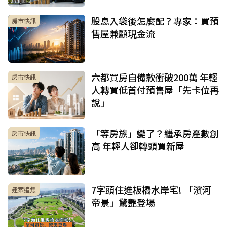
股息入袋後怎麼配？專家：買預
房市快訊
售屋兼顧現金流
六都買房自備款衝破200萬 年輕
房市快訊
人轉買低首付預售屋「先卡位再
說」
「等房族」變了？繼承房產數創
房市快訊
高 年輕人卻轉頭買新屋
7字頭住進板橋水岸宅! 「濱河
建案追焦
帝景」驚艷登場