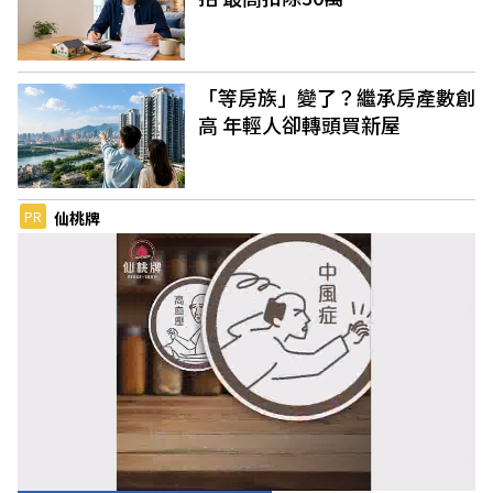
「等房族」變了？繼承房產數創
高 年輕人卻轉頭買新屋
PR
仙桃牌