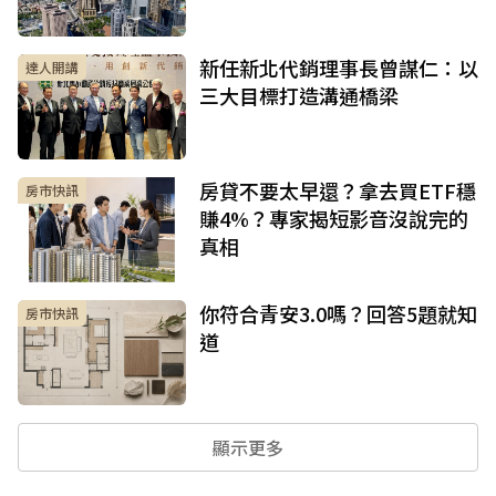
新任新北代銷理事長曾謀仁：以
達人開講
三大目標打造溝通橋梁
房貸不要太早還？拿去買ETF穩
房市快訊
賺4%？專家揭短影音沒說完的
真相
你符合青安3.0嗎？回答5題就知
房市快訊
道
顯示更多