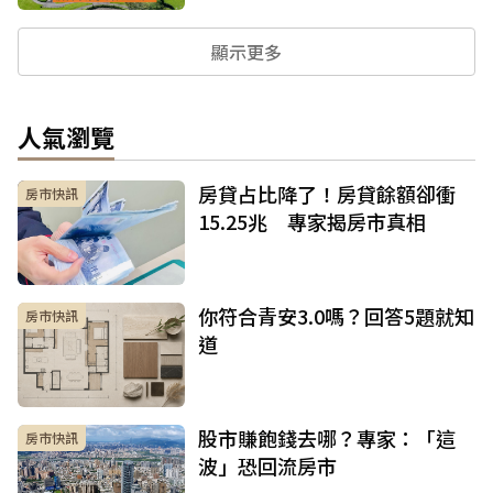
顯示更多
人氣瀏覽
房貸占比降了！房貸餘額卻衝
房市快訊
15.25兆 專家揭房市真相
你符合青安3.0嗎？回答5題就知
房市快訊
道
股市賺飽錢去哪？專家：「這
房市快訊
波」恐回流房市