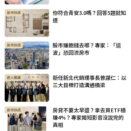
你符合青安3.0嗎？回答5題就知
房市快訊
道
股市賺飽錢去哪？專家：「這
房市快訊
波」恐回流房市
新任新北代銷理事長曾謀仁：以
達人開講
三大目標打造溝通橋梁
房貸不要太早還？拿去買ETF穩
房市快訊
賺4%？專家揭短影音沒說完的
真相