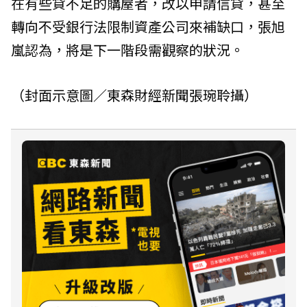
在有些貸不足的購屋者，改以申請信貸，甚至
轉向不受銀行法限制資產公司來補缺口，張旭
嵐認為，將是下一階段需觀察的狀況。
（封面示意圖／東森財經新聞張琬聆攝）