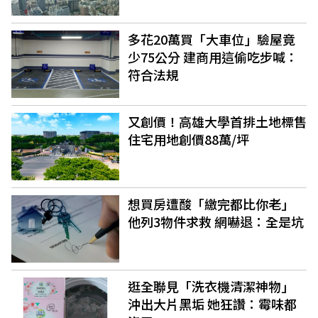
多花20萬買「大車位」驗屋竟
少75公分 建商用這偷吃步喊：
符合法規
又創價！高雄大學首排土地標售
住宅用地創價88萬/坪
想買房遭酸「繳完都比你老」
他列3物件求救 網嚇退：全是坑
逛全聯見「洗衣機清潔神物」
沖出大片黑垢 她狂讚：霉味都