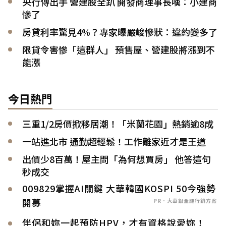
央行傳出手 營建股全趴 開發商理事長嘆：小建商
慘了
房貸利率驚見4%？專家曝嚴峻慘狀：違約變多了
限貸令害慘「這群人」 預售屋、營建股將漲到不
能漲
今日熱門
三重1/2房價掀移居潮！「米蘭花園」熱銷逾8成
一站進北市 通勤超輕鬆！工作離家近才是王道
出價少8百萬！屋主問「為何想買房」 他答這句
秒成交
009829掌握AI關鍵 大華韓國KOSPI 50今強勢
開募
PR．大華銀全能行銷方案
伴侶和妳一起預防HPV，才有資格說愛妳！