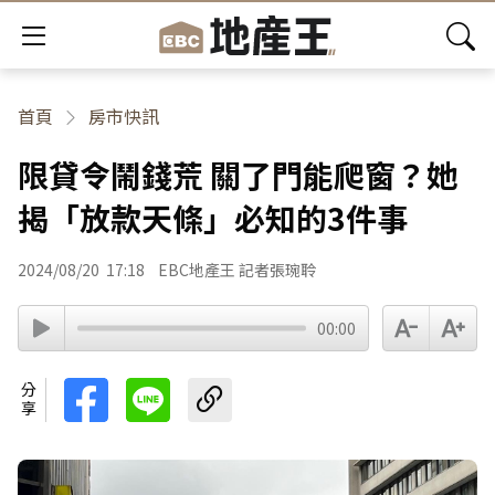
首頁
房市快訊
限貸令鬧錢荒 關了門能爬窗？她
揭「放款天條」必知的3件事
2024/08/20
17:18
EBC地產王 記者張琬聆
00:00
分享